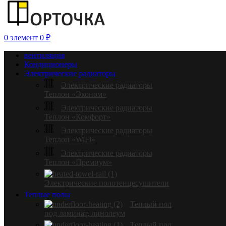
0
элемент
0
₽
вентиляция
Кондиционеры
Электрические радиаторы
Электрические радиаторы
Теплон «Эконом»
Электрические радиаторы
Теплон «Комфорт»
Электрические радиаторы
Теплон «WiFi»
Электрические радиаторы
Теплон «Премиум»
Электрические полотенцесушители
Теплые полы
Теплый пол
под ламинат, линолеум
Теплый пол