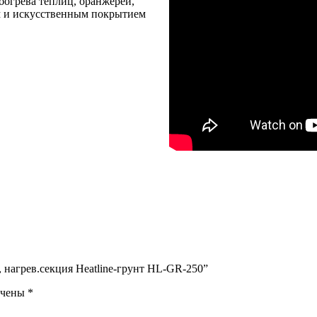
богрева теплиц, оранжерей,
ым и искусственным покрытием
, нагрев.секция Heatline-грунт HL-GR-250”
ечены
*