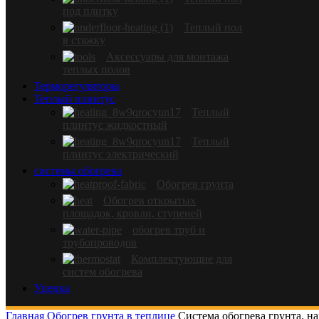
под плитку
Теплый пол
в стяжку
Аксессуары для монтажа
теплых полов
Терморегуляторы
Теплый плинтус
Теплый
плинтус жидкостный
Теплый
плинтус электрический
системы обогрева
Обогрев грунта
Обогрев открытых
площадок, кровли, ступеней
обогрев труб и
трубопроводов
Комплектующие для
систем обогрева
Уценка
Главная
Обогрев грунта в теплице
Система обогрева грунта, на