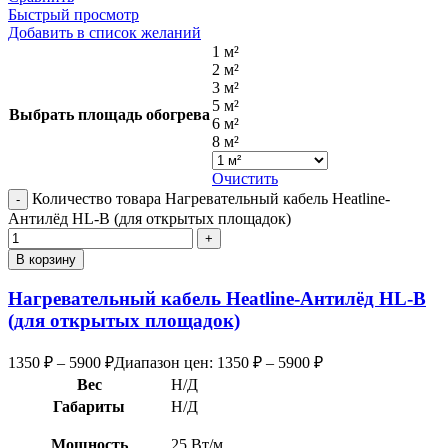
Быстрый просмотр
Добавить в список желаний
1 м²
2 м²
3 м²
5 м²
Выбрать площадь обогрева
6 м²
8 м²
Очистить
Количество товара Нагревательный кабель Heatline-
Антилёд HL-B (для открытых площадок)
В корзину
Нагревательный кабель Heatline-Антилёд HL-B
(для открытых площадок)
1350
₽
–
5900
₽
Диапазон цен: 1350 ₽ – 5900 ₽
Вес
Н/Д
Габариты
Н/Д
Мощность
25 Вт/м