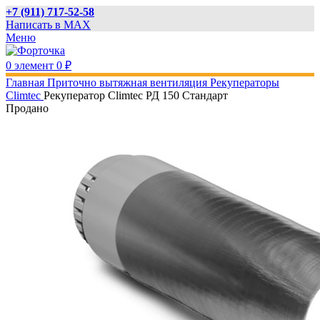
+7 (911) 717-52-58
Написать в MAX
Меню
0
элемент
0
₽
Главная
Приточно вытяжная вентиляция
Рекуператоры
Climtec
Рекуператор Climtec РД 150 Стандарт
Продано