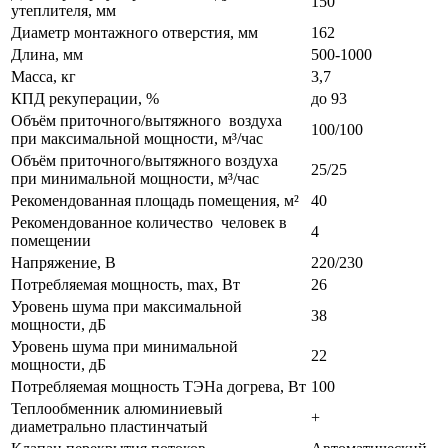
150
утеплителя, мм
Диаметр монтажного отверстия, мм
162
Длина, мм
500-1000
Масса, кг
3,7
КПД рекуперации, %
до 93
Объём приточного/вытяжного воздуха
100/100
при максимальной мощности, м³/час
Объём приточного/вытяжного воздуха
25/25
при минимальной мощности, м³/час
Рекомендованная площадь помещения, м²
40
Рекомендованное количество человек в
4
помещении
Напряжение, В
220/230
Потребляемая мощность, max, Вт
26
Уровень шума при максимальной
38
мощности, дБ
Уровень шума при минимальной
22
мощности, дБ
Потребляемая мощность ТЭНа догрева, Вт
100
Теплообменник алюминиевый
+
диаметрально пластинчатый