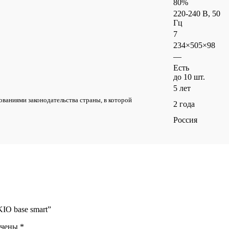
80%
220-240 В, 50
Гц
7
234×505×98
—
Есть
до 10 шт.
5 лет
ованиями законодательства страны, в которой
2 года
Россия
IO base smart”
ечены
*