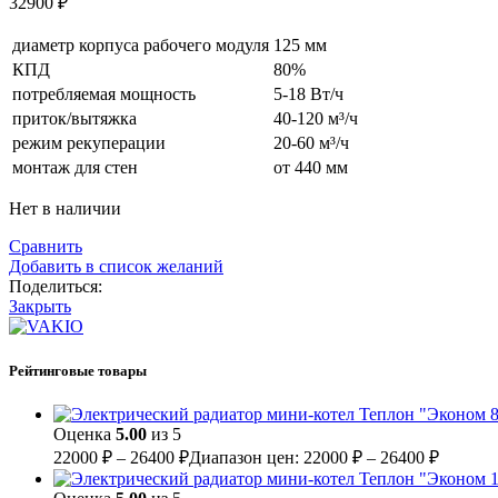
32900
₽
диаметр корпуса рабочего модуля
125 мм
КПД
80%
потребляемая мощность
5-18 Вт/ч
приток/вытяжка
40-120 м³/ч
режим рекуперации
20-60 м³/ч
монтаж для стен
от 440 мм
Нет в наличии
Сравнить
Добавить в список желаний
Поделиться:
Закрыть
Рейтинговые товары
Оценка
5.00
из 5
22000
₽
–
26400
₽
Диапазон цен: 22000 ₽ – 26400 ₽