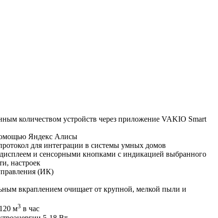
нным количеством устройств через приложение VAKIO Smart
помощью Яндекс Алисы
ротокол для интеграции в системы умных домов
дисплеем и сенсорными кнопками с индикацией выбранного
ти, настроек
управления (ИК)
льным вкраплением очищает от крупной, мелкой пыли и
3
120 м
в час
ктроэнергии 5-18 Вт