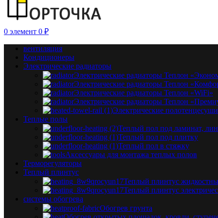
0
элемент
0
₽
вентиляция
Кондиционеры
Электрические радиаторы
Электрические радиаторы Теплон «Эконо
Электрические радиаторы Теплон «Комфо
Электрические радиаторы Теплон «WiFi»
Электрические радиаторы Теплон «Преми
Электрические полотенцесуши
Теплые полы
Теплый пол под ламинат, ли
Теплый пол под плитку
Теплый пол в стяжку
Аксессуары для монтажа теплых полов
Терморегуляторы
Теплый плинтус
Теплый плинтус жидкостн
Теплый плинтус электриче
системы обогрева
Обогрев грунта
Обогрев открытых площадок, кровли, ступен