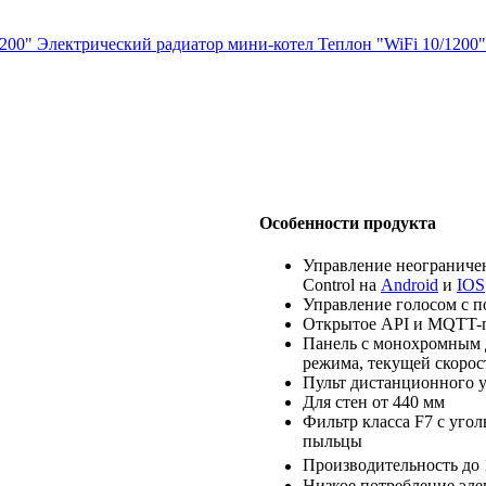
Электрический радиатор мини-котел Теплон "WiFi 10/1200"
Особенности продукта
Управление неограниче
Control на
Android
и
IOS
Управление голосом с 
Открытое API и MQTT-п
Панель с монохромным 
режима, текущей скорос
Пульт дистанционного 
Для стен от 440 мм
Фильтр класса F7 с уго
пыльцы
Производительность до 
Низкое потребление эле