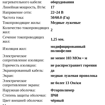
нагревательного кабеля:
оборудования
Линейная мощность, Вт/м:
17
Напряжение сети:
22~24 В
Частота тока:
50/60.0 (Гц)
Токопроводящие жилы:
Медные луженые
Количество токопроводящих
2
жил:
Сечение токопроводящих
1,25 мм.
жил:
модифицированный
Изоляция жил:
полиофелин
Электрическое
не менее 103 МОм • м
сопротивление изоляции:
Горючесть изоляции:
не распространяет горения
Экранированный кабель:
да
Экран:
медная луженая проволока
Электрическое
не более 13 Ом/км
сопротивление экрана:
Наружная оболочка:
Фторполимер
Степень защиты оболочки:
IP68
Цвет внешней оболочки:
чёрный