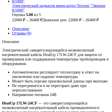
Электрический радиатор мини-котел Теплон "Эконом
8/1000"
Оценка
5.00
из 5
22000
₽
–
26400
₽
Диапазон цен: 22000 ₽ – 26400 ₽
Описание
Отзывы (0)
Описание
Электрический саморегулирующийся низковольтный
нагревательный кабель HeatUp 17LW-24CF для защиты от
промерзания или поддержания температуры трубопроводов и
оборудования.
Автоматически регулирует теплоотдачу в ответ на
увеличение или падение температуры
Может быть отрезан произвольной длины при монтаже
Не перегревается и не перегорает даже при
перехлестывании
Напряжение питания 24В
HeatUp 17LW-24CF
— это саморегулирующийся
низковольтный нагревательный кабель промышленного/