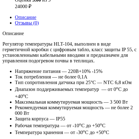
24000
₽
Описание
Отзывы (0)
Описание
Регулятор температуры HLT-104, выполнен в виде
герметичной коробки с цифровым табло, класс защиты IP 55, с
установленными кабельными вводами и предназначен для
управления подогревом почвы в теплицах.
Напряжение питания — 220В+10% -15%
Ток потребления — не более 0,1А
Тип сопротивления датчика при 25°С — NTC 6,8 кОм
o
Диапазон поддерживаемых температур — от 0
С до
o
+40
С
Максимальная коммутируемая мощность — 3 500 Вт
Рекомендуемая коммутируемая мощность — не более 2
000 Вт
Защита корпуса — IP55
o
o
Рабочая температура — от -10
С до +50
С
o
o
Температура хранения — от -30
С до +50
С